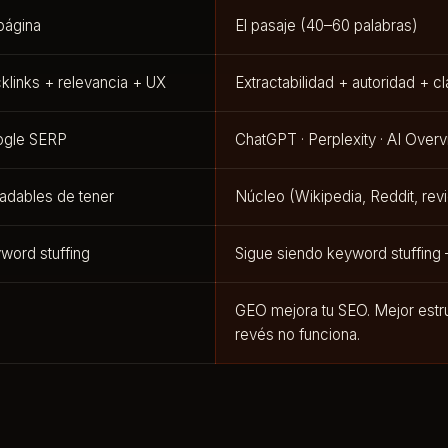
página
El pasaje (40–60 palabras)
klinks + relevancia + UX
Extractabilidad + autoridad + c
ogle SERP
ChatGPT · Perplexity · AI Overv
adables de tener
Núcleo (Wikipedia, Reddit, rev
word stuffing
Sigue siendo keyword stuffing
GEO mejora tu SEO. Mejor estru
revés no funciona.