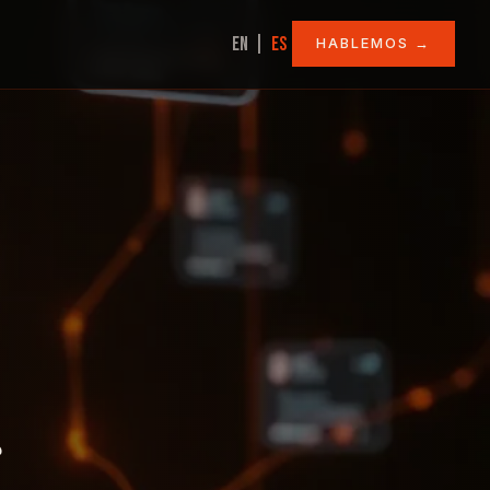
|
EN
ES
HABLEMOS →
s