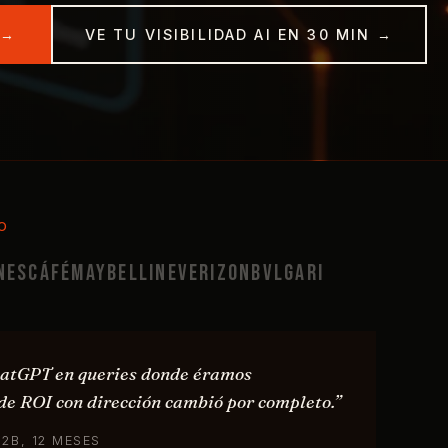
 →
VE TU VISIBILIDAD AI EN 30 MIN →
O
Nescáfé
Maybelline
Verizon
Bvlgari
ChatGPT en queries donde éramos
de ROI con dirección cambió por completo.”
2B, 12 MESES